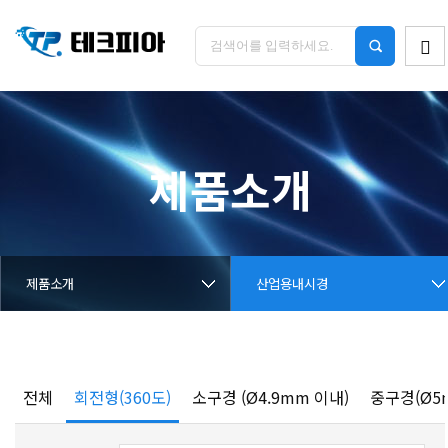
제품소개
제품소개
산업용내시경
전체
회전형(360도)
소구경 (Ø4.9mm 이내)
중구경(Ø5m